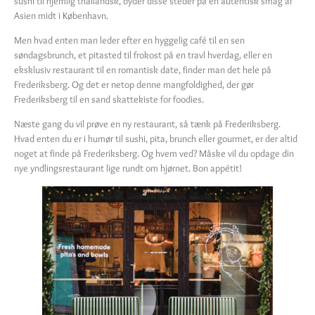
sushi til hjemlig thailandsk, byder disse steder på en autentisk smag af
Asien midt i København.
Men hvad enten man leder efter en hyggelig café til en sen
søndagsbrunch, et pitasted til frokost på en travl hverdag, eller en
eksklusiv restaurant til en romantisk date, finder man det hele på
Frederiksberg. Og det er netop denne mangfoldighed, der gør
Frederiksberg til en sand skattekiste for foodies.
Næste gang du vil prøve en ny restaurant, så tænk på Frederiksberg.
Hvad enten du er i humør til sushi, pita, brunch eller gourmet, er der altid
noget at finde på Frederiksberg. Og hvem ved? Måske vil du opdage din
nye yndlingsrestaurant lige rundt om hjørnet. Bon appétit!