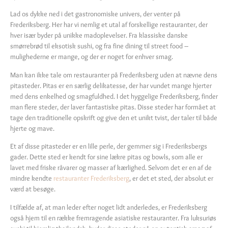
Lad os dykke ned i det gastronomiske univers, der venter på
Frederiksberg. Her har vi nemlig et utal af forskellige restauranter, der
hver især byder på unikke madoplevelser. Fra klassiske danske
smørrebrød til eksotisk sushi, og fra fine dining til street food –
mulighederne er mange, og der er noget for enhver smag.
Man kan ikke tale om restauranter på Frederiksberg uden at nævne dens
pitasteder. Pitas er en særlig delikatesse, der har vundet mange hjerter
med dens enkelhed og smagfuldhed. I det hyggelige Frederiksberg, finder
man flere steder, der laver fantastiske pitas. Disse steder har formået at
tage den traditionelle opskrift og give den et unikt tvist, der taler til både
hjerte og mave.
Et af disse pitasteder er en lille perle, der gemmer sig i Frederiksbergs
gader. Dette sted er kendt for sine lækre pitas og bowls, som alle er
lavet med friske råvarer og masser af kærlighed. Selvom det er en af de
mindre kendte
restauranter Frederiksberg
, er det et sted, der absolut er
værd at besøge.
I tilfælde af, at man leder efter noget lidt anderledes, er Frederiksberg
også hjem til en række fremragende asiatiske restauranter. Fra luksuriøs