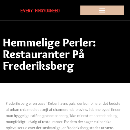
Hemmelige Perler:
Restauranter På
Frederiksberg
Frederiksberg er en oase i Københavns puls, der kombinerer det bedste
af urban chic med et strejf af charmerende provins. I denne bydel finder
man hyggelige caféer, grønne oaser og ikke mindst et spændende og
mangfoldigt udvalg af restauranter. For dem der søger kulinariske
oplevelser ud over det sædvanlige, er Frederiksberg stedet at være.