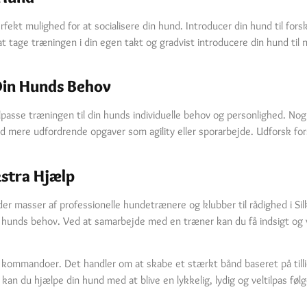
rfekt mulighed for at socialisere din hund. Introducer din hund til fors
t tage træningen i din egen takt og gradvist introducere din hund til 
Din Hunds Behov
tilpasse træningen til din hunds individuelle behov og personlighed. No
mere udfordrende opgaver som agility eller sporarbejde. Udforsk for
kstra Hjælp
r der masser af professionelle hundetrænere og klubber til rådighed i S
n hunds behov. Ved at samarbejde med en træner kan du få indsigt og væ
 kommandoer. Det handler om at skabe et stærkt bånd baseret på tillid
 kan du hjælpe din hund med at blive en lykkelig, lydig og veltilpas fø