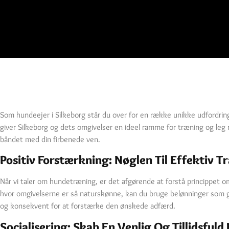
Som hundeejer i Silkeborg står du over for en række unikke udfordring
giver Silkeborg og dets omgivelser en ideel ramme for træning og leg
båndet med din firbenede ven.
Positiv Forstærkning: Nøglen Til Effektiv T
Når vi taler om hundetræning, er det afgørende at forstå princippet o
hvor omgivelserne er så naturskønne, kan du bruge belønninger som gåt
og konsekvent for at forstærke den ønskede adfærd.
Socialisering: Skab En Venlig Og Tillidsfuld