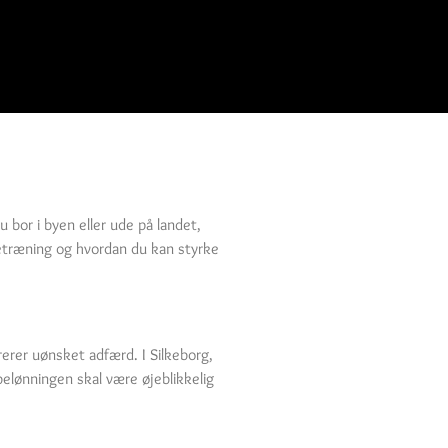
bor i byen eller ude på landet,
detræning og hvordan du kan styrke
erer uønsket adfærd. I Silkeborg,
belønningen skal være øjeblikkelig