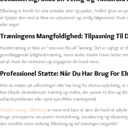
Silkeborg er kendt for sine smukke stier og parker, hvilket giver en pe
at hjælpe den med at blive en veljusteret og venlig følgesvend. Husk a
eller angst.
Træningens Mangfoldighed: Tilpasning Til 
Hundetræning er ikke en “one-size-fits-all” løsning. Det er vigtigt at 
grundlæggende lydighedstræning, mens andre måske trives bedre med 
ud af, hvad der motiverer og engagerer din hund mest.
Professionel Støtte: Når Du Har Brug For E
Hvis du støder på udfordringer eller har brug for ekstra vejledning, e
kan tilbyde skræddersyet træning og støtte, der passer til dine og di
adfærdsproblemer eller opnå specifikke træningsmål.
Hundetræning i Silkeborg
er mere end bare at lære din hund at adlyde
bruge principperne om positiv forstærkning, socialisering og tilpasning
den smukke natur omkring Silkeborg og lad træningen begynde!