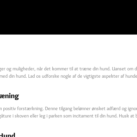
er og muligheder, når det kommer til at træne din hund. Uanset om du 
 med din hund. Lad os udforske nogle af de vigtigste aspekter af hun
ræning
m positiv forstærkning. Denne tilgang belønner ønsket adfærd og ignor
ure i skoven eller leg i parken som incitament til din hund. Husk at 
 Hund