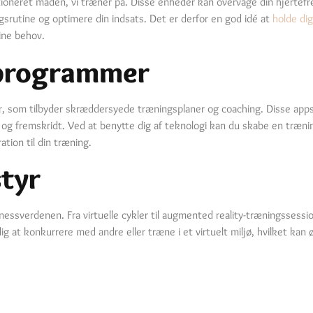
ioneret måden, vi træner på. Disse enheder kan overvåge din hjertefr
gsrutine og optimere din indsats. Det er derfor en god idé at
holde di
dine behov.
sprogrammer
, som tilbyder skræddersyede træningsplaner og coaching. Disse app
g og fremskridt. Ved at benytte dig af teknologi kan du skabe en træni
ation til din træning.
tyr
nessverdenen. Fra virtuelle cykler til augmented reality-træningssessio
 at konkurrere med andre eller træne i et virtuelt miljø, hvilket kan 