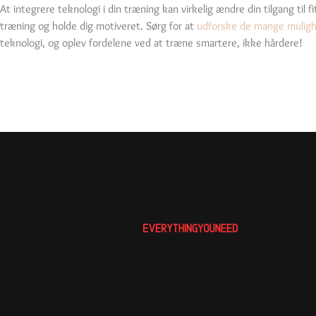
At integrere teknologi i din træning kan virkelig ændre din tilgang til
træning og holde dig motiveret. Sørg for at
udforske de mange mulighe
teknologi, og oplev fordelene ved at træne smartere, ikke hårdere!