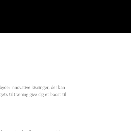
byder innovative løsninger, der kan
ts til træning give dig et boost til