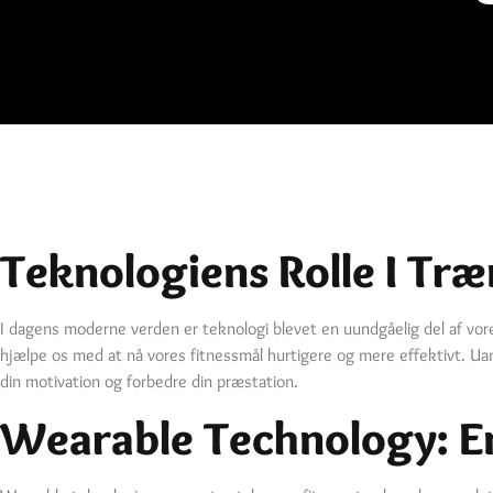
Teknologiens Rolle I Tr
I dagens moderne verden er teknologi blevet en uundgåelig del af vore
hjælpe os med at nå vores fitnessmål hurtigere og mere effektivt. Uan
din motivation og forbedre din præstation.
Wearable Technology: 