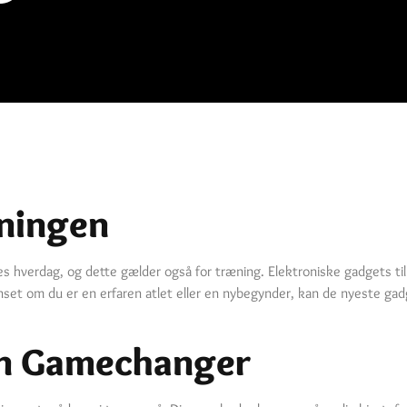
æningen
s hverdag, og dette gælder også for træning. Elektroniske gadgets til
set om du er en erfaren atlet eller en nybegynder, kan de nyeste gadge
En Gamechanger