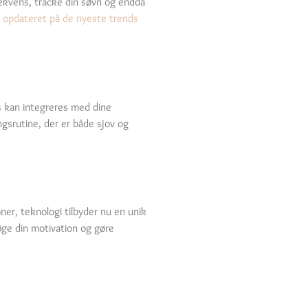
ekvens, tracke din søvn og endda
g opdateret på de nyeste trends
s kan integreres med dine
ngsrutine, der er både sjov og
ner, teknologi tilbyder nu en unik
øge din motivation og gøre