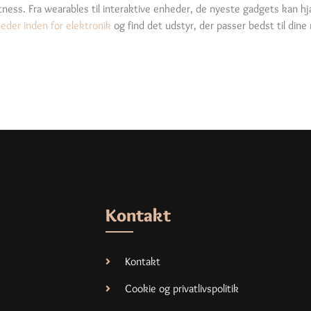
 fitness. Fra wearables til interaktive enheder, de nyeste gadgets kan h
der inden for elektronik
og find det udstyr, der passer bedst til dine
Kontakt
Kontakt
Cookie og privatlivspolitik