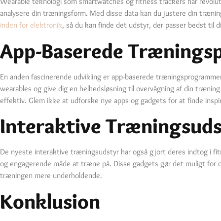
Wearable teknologi som smartwatches og fitness trackers har revolut
analysere din træningsform. Med disse data kan du justere din trænin
inden for elektronik
, så du kan finde det udstyr, der passer bedst til 
App-Baserede Træning
En anden fascinerende udvikling er app-baserede træningsprogrammer
wearables og give dig en helhedsløsning til overvågning af din trænin
effektiv. Glem ikke at udforske nye apps og gadgets for at finde inspir
Interaktive Træningsuds
De nyeste interaktive træningsudstyr har også gjort deres indtog i fit
og engagerende måde at træne på. Disse gadgets gør det muligt for dig
træningen mere underholdende.
Konklusion