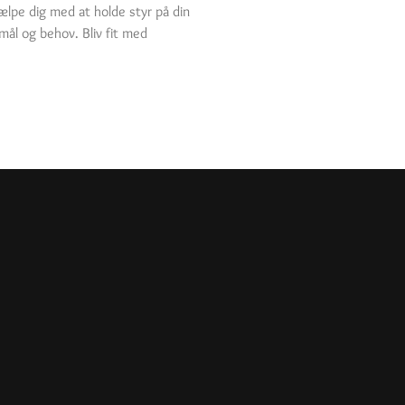
jælpe dig med at holde styr på din
 mål og behov. Bliv fit med