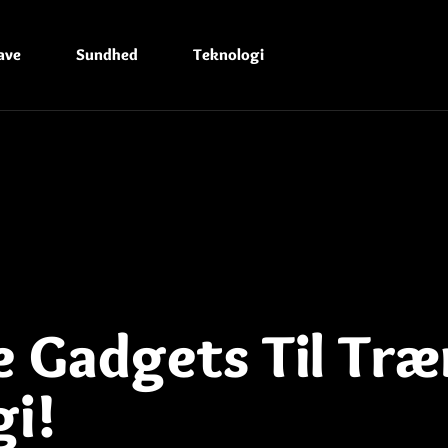
ave
Sundhed
Teknologi
Gadgets Til Træn
gi!