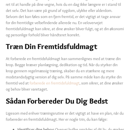
ret til at handle på dine vegne, hvis du en dag ikke længere er i stand til
det selv. Det kan være på grund af sygdom, ulykke eller alderdom.
Selvom det kan føles som en fjern fremtid, er det vigtigt at tage ansvar
for din fremtidige velbefindende allerede nu. En velovervejet
fremtidsfuldmagt kan sikre, at dine ønsker bliver fulgt, og at din økonomi
og personlige forhold bliver håndteret korrekt.
Træn Din Fremtidsfuldmagt
At forberede en fremtidsfuldmagt kan sammenlignes med at træne din
krop. Begge kræver planlægning, dedikation og tid. Når du styrker din
krop gennem regelmæssig træning, skaber du en stærkere og mere
modstandsdygtig version af dig selv. På samme måde kan du styrke din
fremtid ved at
forberede en fremtidsfuldmagt
, som sikrer, at dine ønsker
og behov bliver varetaget.
Sådan Forbereder Du Dig Bedst
Ligesom med enhver træningsrutine er det vigtigt at have en plan, når du
forbereder en fremtidsfuldmagt. Her er nogle trin, du kan følge:
Identificer dine behov:
Overvej hvilke områder af dit liv, du ønsker