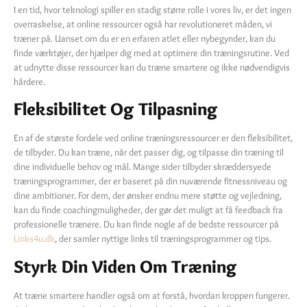
I en tid, hvor teknologi spiller en stadig større rolle i vores liv, er det ingen
overraskelse, at online ressourcer også har revolutioneret måden, vi
træner på. Uanset om du er en erfaren atlet eller nybegynder, kan du
finde værktøjer, der hjælper dig med at optimere din træningsrutine. Ved
at udnytte disse ressourcer kan du træne smartere og ikke nødvendigvis
hårdere.
Fleksibilitet Og Tilpasning
En af de største fordele ved online træningsressourcer er den fleksibilitet,
de tilbyder. Du kan træne, når det passer dig, og tilpasse din træning til
dine individuelle behov og mål. Mange sider tilbyder skræddersyede
træningsprogrammer, der er baseret på din nuværende fitnessniveau og
dine ambitioner. For dem, der ønsker endnu mere støtte og vejledning,
kan du finde coachingmuligheder, der gør det muligt at få feedback fra
professionelle trænere. Du kan finde nogle af de bedste ressourcer på
Links4u.dk
, der samler nyttige links til træningsprogrammer og tips.
Styrk Din Viden Om Træning
At træne smartere handler også om at forstå, hvordan kroppen fungerer.