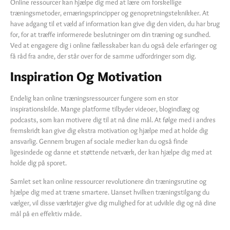
Online ressourcer kan hjælpe dig med at lære om forskellige
træningsmetoder, ernæringsprincipper og genopretningsteknikker. At
have adgang til et væld af information kan give dig den viden, du har brug
for, for at træffe informerede beslutninger om din træning og sundhed.
Ved at engagere dig i online fællesskaber kan du også dele erfaringer og
få råd fra andre, der står over for de samme udfordringer som dig.
Inspiration Og Motivation
Endelig kan online træningsressourcer fungere som en stor
inspirationskilde. Mange platforme tilbyder videoer, blogindlæg og
podcasts, som kan motivere dig til at nå dine mål. At følge med i andres
fremskridt kan give dig ekstra motivation og hjælpe med at holde dig
ansvarlig. Gennem brugen af sociale medier kan du også finde
ligesindede og danne et støttende netværk, der kan hjælpe dig med at
holde dig på sporet.
Samlet set kan online ressourcer revolutionere din træningsrutine og
hjælpe dig med at træne smartere. Uanset hvilken træningstilgang du
vælger, vil disse værktøjer give dig mulighed for at udvikle dig og nå dine
mål på en effektiv måde.