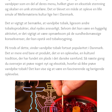
vandpiper som en del af deres menu, hvilket giver en eksotisk stemning
og skaber en unik atmosfære. Det er blevet en måde at opleve en lille
smule af Mellemøstens kultur lige her i Danmark.
Det er vigtigt at bemærke, at vandpibe tobak, ligesom andre
tobaksprodukter, skal nydes ansvarligt. Selvom det kan være en hyggelig
aktivitet, er det vigtigt at være opmærksom på de sundhedsmæssige
konsekvenser, der kan opstå ved tobaksrygning.
På trods af dette, vinder vandpibe tobak fortsat popularitet i Danmark.
Det er mere end bare et produkt, det er en oplevelse, en kulturel
tradition, der har fundet sin plads i det danske samfund. Så næste gang
du overvejer at prøve noget nyt og eksotisk, hvorfor så ikke prøve
vandpibe tobak? Det kan vise sig at være en fascinerende og berigende
oplevelse.