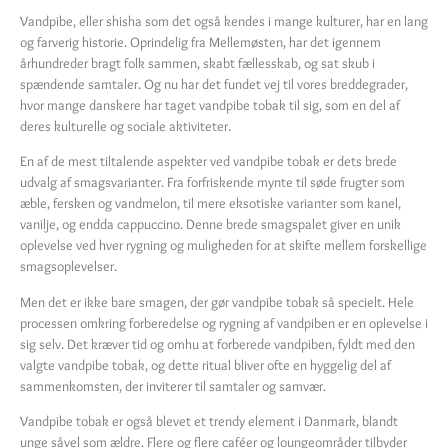
Vandpibe, eller shisha som det også kendes i mange kulturer, har en lang
og farverig historie. Oprindelig fra Mellemøsten, har det igennem
århundreder bragt folk sammen, skabt fællesskab, og sat skub i
spændende samtaler. Og nu har det fundet vej til vores breddegrader,
hvor mange danskere har taget vandpibe tobak til sig, som en del af
deres kulturelle og sociale aktiviteter.
En af de mest tiltalende aspekter ved vandpibe tobak er dets brede
udvalg af smagsvarianter. Fra forfriskende mynte til søde frugter som
æble, fersken og vandmelon, til mere eksotiske varianter som kanel,
vanilje, og endda cappuccino. Denne brede smagspalet giver en unik
oplevelse ved hver rygning og muligheden for at skifte mellem forskellige
smagsoplevelser.
Men det er ikke bare smagen, der gør vandpibe tobak så specielt. Hele
processen omkring forberedelse og rygning af vandpiben er en oplevelse i
sig selv. Det kræver tid og omhu at forberede vandpiben, fyldt med den
valgte vandpibe tobak, og dette ritual bliver ofte en hyggelig del af
sammenkomsten, der inviterer til samtaler og samvær.
Vandpibe tobak er også blevet et trendy element i Danmark, blandt
unge såvel som ældre. Flere og flere caféer og loungeområder tilbyder