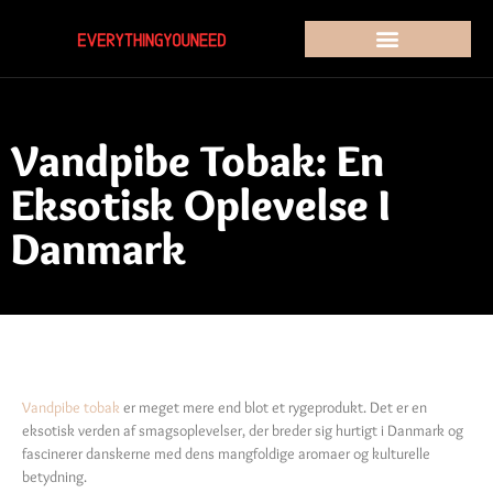
Vandpibe Tobak: En
Eksotisk Oplevelse I
Danmark
Vandpibe tobak
er meget mere end blot et rygeprodukt. Det er en
eksotisk verden af smagsoplevelser, der breder sig hurtigt i Danmark og
fascinerer danskerne med dens mangfoldige aromaer og kulturelle
betydning.